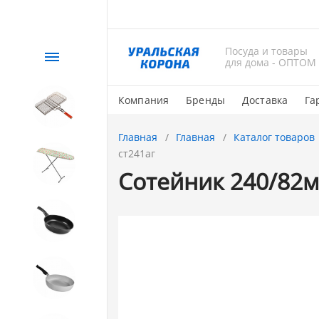
Посуда и товары
Каталог
для дома - ОПТОМ
Компания
Бренды
Доставка
Га
СЕЗОННЫЙ товар
Главная
Главная
Каталог товаров
ст241аг
1. Завод Исток
Сотейник 240/82мм
2. Посуда с АНТИПРИГАРНЫМ
покрытием
3. Посуда и хозтовары из
АЛЮМИНИЯ