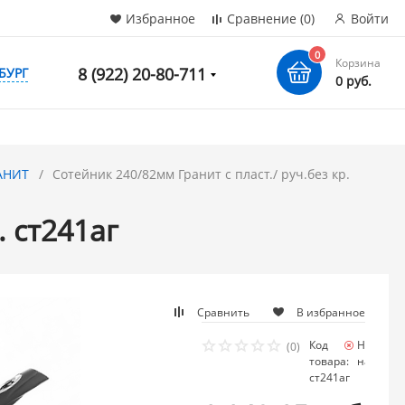
Избранное
Сравнение
(0)
Войти
0
Корзина
8 (922) 20-80-711
БУРГ
0 руб.
АНИТ
Сотейник 240/82мм Гранит с пласт./ руч.без кр.
. ст241аг
Сравнить
В избранное
Код
Нет в
(0)
товара:
наличии
ст241аг