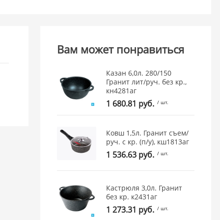
Вам может понравиться
Казан 6,0л. 280/150
Гранит лит/руч. без кр.,
кн4281аг
1 680.81 руб.
/ шт.
Ковш 1,5л. Гранит съем/
руч. с кр. (п/у), кш1813аг
1 536.63 руб.
/ шт.
Кастрюля 3,0л. Гранит
без кр. к2431аг
1 273.31 руб.
/ шт.