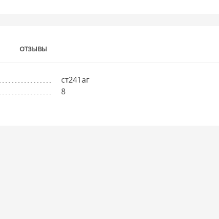
ОТЗЫВЫ
ст241аг
8