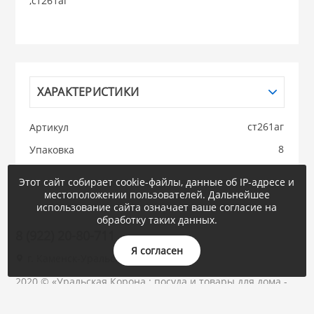
,ст261аг
НИКИС (Белару
КВАРЦ
ХАРАКТЕРИСТИКИ
 из ПЛАСТМАССЫ
КАТУНЬ
ст261аг
Артикул
из СТЕКЛА
8
Упаковка
ЛЕСНИКОВО
Этот сайт собирает cookie-файлы, данные об IP-адресе и
 для ДОМА
местоположении пользователей. Дальнейшее
использование сайта означает ваше согласие на
обработку таких данных.
 для КУХНИ
8 (922) 20-80-711
Я согласен
г. Каменск-Уральский, Суворова, 47
 литье и посуда из
2020 © «Уральская Корона : посуда и товары для дома -
ОПТОМ»