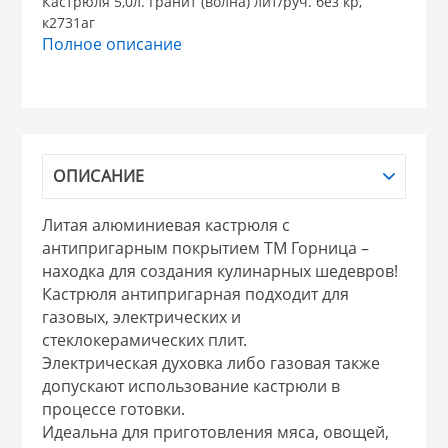
Кастрюля 5,0л. Гранит (волна) лит/руч. без кр,
к2731аг
НИКИС (Белару
Полное описание
КВАРЦ
 из ПЛАСТМАССЫ
КАТУНЬ
ОПИСАНИЕ
из СТЕКЛА
ЛЕСНИКОВО
Литая алюминиевая кастрюля с
антипригарным покрытием ТМ Горница –
 для ДОМА
находка для создания кулинарных шедевров!
Кастрюля антипригарная подходит для
газовых, электрических и
 для КУХНИ
стеклокерамических плит.
Электрическая духовка либо газовая также
допускают использование кастрюли в
 литье и посуда из
процессе готовки.
Идеальна для приготовления мяса, овощей,