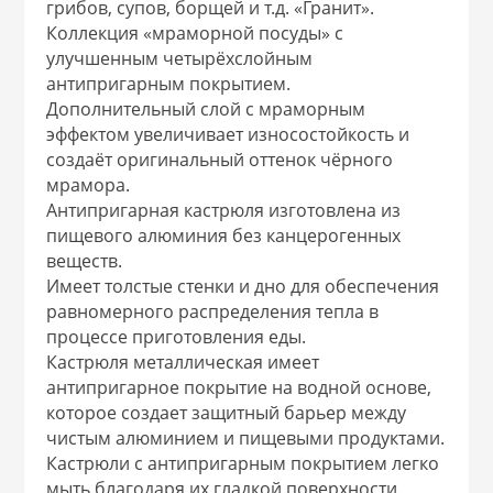
грибов, супов, борщей и т.д. «Гранит».
 и закаточные
Коллекция «мраморной посуды» с
ЛЯ
улучшенным четырёхслойным
РОВАНИЯ
антипригарным покрытием.
Дополнительный слой с мраморным
эффектом увеличивает износостойкость и
создаёт оригинальный оттенок чёрного
мрамора.
Антипригарная кастрюля изготовлена из
пищевого алюминия без канцерогенных
веществ.
Имеет толстые стенки и дно для обеспечения
равномерного распределения тепла в
процессе приготовления еды.
Кастрюля металлическая имеет
антипригарное покрытие на водной основе,
которое создает защитный барьер между
чистым алюминием и пищевыми продуктами.
Кастрюли с антипригарным покрытием легко
мыть благодаря их гладкой поверхности.