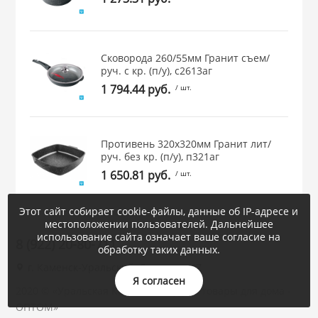
Сковорода 260/55мм Гранит съем/
руч. с кр. (п/у), с2613аг
1 794.44 руб.
/ шт.
Противень 320х320мм Гранит лит/
руч. без кр. (п/у), п321аг
1 650.81 руб.
/ шт.
Этот сайт собирает cookie-файлы, данные об IP-адресе и
местоположении пользователей. Дальнейшее
использование сайта означает ваше согласие на
8 (922) 20-80-711
обработку таких данных.
г. Каменск-Уральский, Суворова, 47
Я согласен
2020 © «Уральская Корона : посуда и товары для дома -
ОПТОМ»