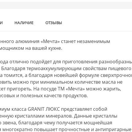
КИ
НАЛИЧИЕ
ОТЗЫВЫ
тенного алюминия «Мечта» станет незаменимым
мощником на вашей кухне.
ода отлично подойдет для приготовления разнообразн
. Благодаря термоаккумулирующим свойствам пищевого
а томится, а благодаря новейшей формуле сверхпрочно
овить можно при минимальном количестве масла не
ет пригореть. На посуде ТМ «Мечта» можно жарить,
усовых и полезных качеств продуктов.
иум класса GRANIT ЛЮКС представляет собой
енную кристаллами минералов. Данные кристаллы
 звена, благодаря чему получается мощнейшая
ая многократно повышает прочностные и антипригарные