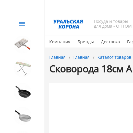
Посуда и товары
Каталог
для дома - ОПТОМ
Компания
Бренды
Доставка
Га
СЕЗОННЫЙ товар
Главная
Главная
Каталог товаров
Сковорода 18см А
1. Завод Исток
2. Посуда с АНТИПРИГАРНЫМ
покрытием
3. Посуда и хозтовары из
АЛЮМИНИЯ