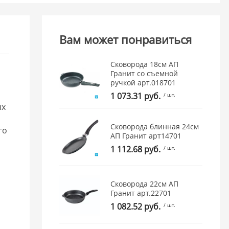
Вам может понравиться
Сковорода 18см АП
Гранит со съемной
ручкой арт.018701
1 073.31 руб.
/ шт.
ых
Сковорода блинная 24см
го
АП Гранит арт14701
1 112.68 руб.
/ шт.
Сковорода 22см АП
Гранит арт.22701
1 082.52 руб.
/ шт.