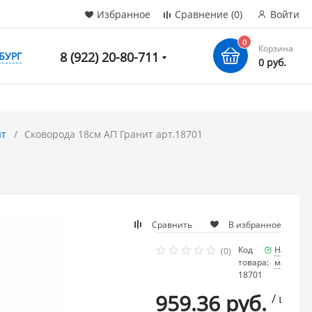
Избранное
Сравнение
(0)
Войти
0
Корзина
8 (922) 20-80-711
БУРГ
0 руб.
ит
Сковорода 18см АП Гранит арт.18701
Сравнить
В избранное
Код
Наличие
(0)
товара:
мало
18701
959.36 руб.
/ шт.