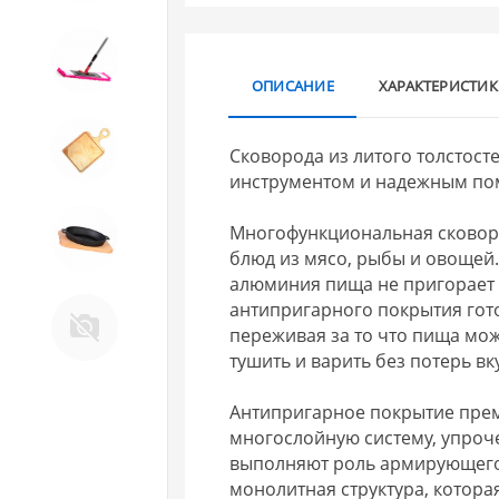
10. Товары для ДОМА
ОПИСАНИЕ
ХАРАКТЕРИСТИ
11. Товары для КУХНИ
Сковорода из литого толстос
инструментом и надежным по
12. ПЕЧНОЕ литье и посуда из
Многофункциональная сковор
ЧУГУНА
блюд из мясо, рыбы и овощей
алюминия пища не пригорает 
13. Крышки и закаточные
антипригарного покрытия гот
машинки ДЛЯ
переживая за то что пища мож
КОНСЕРВИРОВАНИЯ
тушить и варить без потерь вк
Антипригарное покрытие прем
многослойную систему, упроч
выполняют роль армирующего
монолитная структура, котор