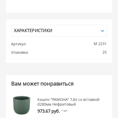
НИКИС (Белару
КВАРЦ
ХАРАКТЕРИСТИКИ
 из ПЛАСТМАССЫ
КАТУНЬ
М 2231
Артикул
25
Упаковка
из СТЕКЛА
ЛЕСНИКОВО
 для ДОМА
Вам может понравиться
 для КУХНИ
Кашпо "РАМОНА" 7,8л со вставкой
 литье и посуда из
d280мм Нефритовый
973.67 руб.
/ шт.