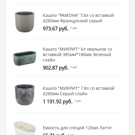
 и закаточные
ЛЯ
Кашпо "РАМОНА" 7,8л со вставкой
РОВАНИЯ
d280мм Французcкий серый
973.67 руб.
/ шт.
Кашпо "МИКРИТ" 6л овальное со
вставкой 385мм*180мм Зелёный
слайн
902.87 руб.
/ шт.
Кашпо "МИКРИТ" 7,8л со вставкой
d280мм Серый слайн
1 191.92 руб.
/ шт.
Емкость для специй 120мл Латте
/ шт.