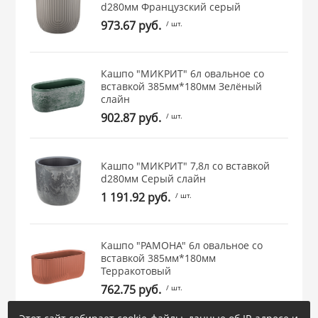
d280мм Французcкий серый
 и закаточные
973.67 руб.
/ шт.
ЛЯ
РОВАНИЯ
Кашпо "МИКРИТ" 6л овальное со
вставкой 385мм*180мм Зелёный
слайн
902.87 руб.
/ шт.
Кашпо "МИКРИТ" 7,8л со вставкой
d280мм Серый слайн
1 191.92 руб.
/ шт.
Кашпо "РАМОНА" 6л овальное со
вставкой 385мм*180мм
Терракотовый
762.75 руб.
/ шт.