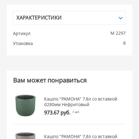
НИКИС (Белару
ХАРАКТЕРИСТИКИ
КВАРЦ
М 2297
Артикул
8
Упаковка
 из ПЛАСТМАССЫ
КАТУНЬ
из СТЕКЛА
ЛЕСНИКОВО
Вам может понравиться
 для ДОМА
Кашпо "РАМОНА" 7,8л со вставкой
 для КУХНИ
d280мм Нефритовый
973.67 руб.
/ шт.
 литье и посуда из
Кашпо "РАМОНА" 7,8л со вставкой