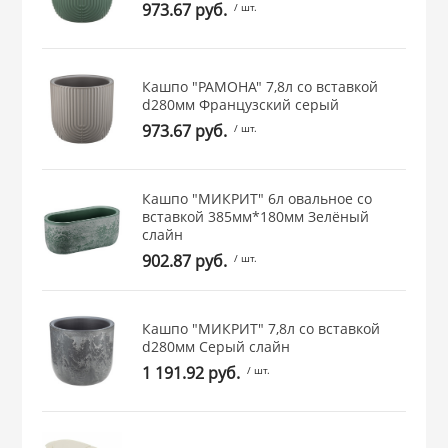
973.67 руб.
/ шт.
 и закаточные
ЛЯ
РОВАНИЯ
Кашпо "РАМОНА" 7,8л со вставкой
d280мм Французcкий серый
973.67 руб.
/ шт.
Кашпо "МИКРИТ" 6л овальное со
вставкой 385мм*180мм Зелёный
слайн
902.87 руб.
/ шт.
Кашпо "МИКРИТ" 7,8л со вставкой
d280мм Серый слайн
1 191.92 руб.
/ шт.