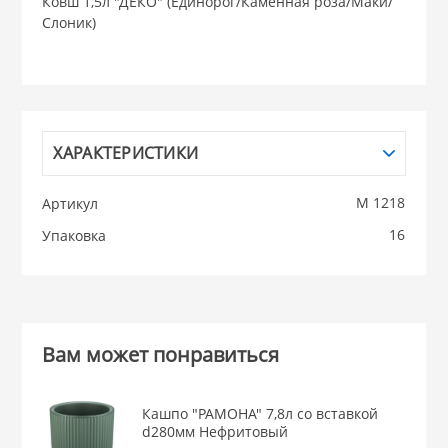
Ковш 1,5л "ДЕКО" (Единорог/Каменная роза/Маки/
Слоник)
НИКИС (Белару
КВАРЦ
 из ПЛАСТМАССЫ
ХАРАКТЕРИСТИКИ
КАТУНЬ
М 1218
Артикул
из СТЕКЛА
ЛЕСНИКОВО
16
Упаковка
 для ДОМА
 для КУХНИ
Вам может понравиться
 литье и посуда из
Кашпо "РАМОНА" 7,8л со вставкой
d280мм Нефритовый