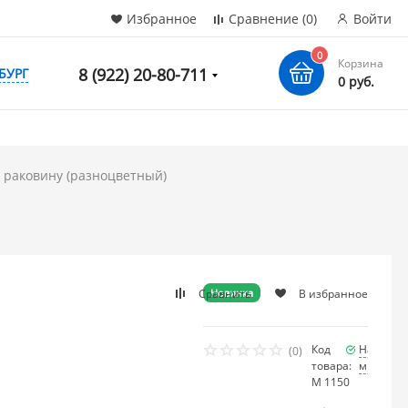
Избранное
Сравнение
(0)
Войти
0
Корзина
8 (922) 20-80-711
БУРГ
0 руб.
 раковину (разноцветный)
Сравнить
В избранное
Новинка
Код
Наличие
(0)
товара:
много
М 1150