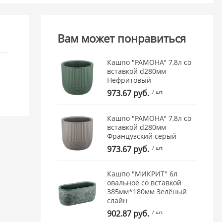
Вам может понравиться
Кашпо "РАМОНА" 7,8л со
вставкой d280мм
Нефритовый
973.67 руб.
/ шт.
Кашпо "РАМОНА" 7,8л со
вставкой d280мм
Французcкий серый
973.67 руб.
/ шт.
Кашпо "МИКРИТ" 6л
овальное со вставкой
385мм*180мм Зелёный
слайн
902.87 руб.
/ шт.