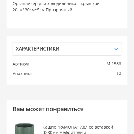
Органайзер для холодильника с крышкой
20см*30см*5см Прозрачный
НИКИС (Белару
КВАРЦ
 из ПЛАСТМАССЫ
КАТУНЬ
ХАРАКТЕРИСТИКИ
из СТЕКЛА
М 1586
Артикул
ЛЕСНИКОВО
10
Упаковка
 для ДОМА
 для КУХНИ
Вам может понравиться
 литье и посуда из
Кашпо "РАМОНА" 7,8л со вставкой
d280мм Нефритовый