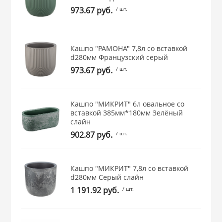
973.67 руб.
/ шт.
 и закаточные
ЛЯ
РОВАНИЯ
Кашпо "РАМОНА" 7,8л со вставкой
d280мм Французcкий серый
973.67 руб.
/ шт.
Кашпо "МИКРИТ" 6л овальное со
вставкой 385мм*180мм Зелёный
слайн
902.87 руб.
/ шт.
Кашпо "МИКРИТ" 7,8л со вставкой
d280мм Серый слайн
1 191.92 руб.
/ шт.