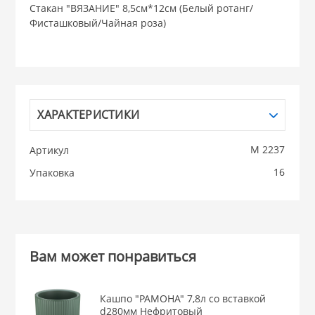
Стакан "ВЯЗАНИЕ" 8,5см*12см (Белый ротанг/
Фисташковый/Чайная роза)
НИКИС (Белару
КВАРЦ
 из ПЛАСТМАССЫ
КАТУНЬ
ХАРАКТЕРИСТИКИ
из СТЕКЛА
М 2237
Артикул
ЛЕСНИКОВО
16
Упаковка
 для ДОМА
 для КУХНИ
Вам может понравиться
 литье и посуда из
Кашпо "РАМОНА" 7,8л со вставкой
d280мм Нефритовый