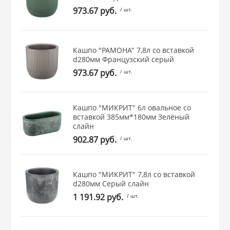
973.67 руб.
/ шт.
 и закаточные
ЛЯ
РОВАНИЯ
Кашпо "РАМОНА" 7,8л со вставкой
d280мм Французcкий серый
973.67 руб.
/ шт.
Кашпо "МИКРИТ" 6л овальное со
вставкой 385мм*180мм Зелёный
слайн
902.87 руб.
/ шт.
Кашпо "МИКРИТ" 7,8л со вставкой
d280мм Серый слайн
1 191.92 руб.
/ шт.