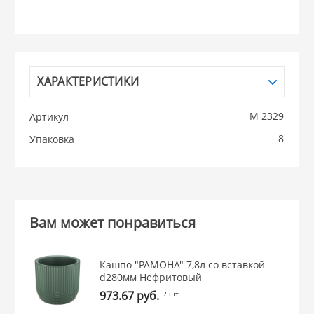
НИКИС (Белару
КВАРЦ
ХАРАКТЕРИСТИКИ
 из ПЛАСТМАССЫ
КАТУНЬ
М 2329
Артикул
8
Упаковка
из СТЕКЛА
ЛЕСНИКОВО
 для ДОМА
Вам может понравиться
 для КУХНИ
Кашпо "РАМОНА" 7,8л со вставкой
 литье и посуда из
d280мм Нефритовый
973.67 руб.
/ шт.