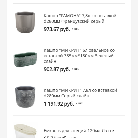
 и закаточные
ЛЯ
Кашпо "РАМОНА" 7,8л со вставкой
РОВАНИЯ
d280мм Французcкий серый
973.67 руб.
/ шт.
Кашпо "МИКРИТ" 6л овальное со
вставкой 385мм*180мм Зелёный
слайн
902.87 руб.
/ шт.
Кашпо "МИКРИТ" 7,8л со вставкой
d280мм Серый слайн
1 191.92 руб.
/ шт.
Емкость для специй 120мл Латте
/ шт.