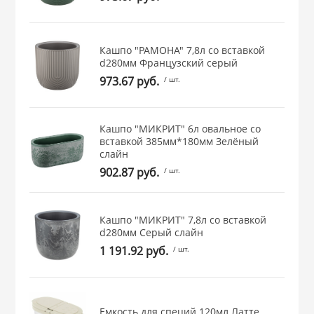
РОВАНИЯ
Кашпо "РАМОНА" 7,8л со вставкой
d280мм Французcкий серый
973.67 руб.
/ шт.
Кашпо "МИКРИТ" 6л овальное со
вставкой 385мм*180мм Зелёный
слайн
902.87 руб.
/ шт.
Кашпо "МИКРИТ" 7,8л со вставкой
d280мм Серый слайн
1 191.92 руб.
/ шт.
Емкость для специй 120мл Латте