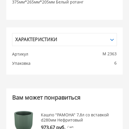
из ФАРФОРА и
375мм*265мм*205мм Белый ротанг
КАТУНЬ
 из ПЛАСТМАССЫ
ЛЕСНИКОВО
ХАРАКТЕРИСТИКИ
из СТЕКЛА
М 2363
Артикул
 для ДОМА
6
Упаковка
 для КУХНИ
 литье и посуда из
Вам может понравиться
Кашпо "РАМОНА" 7,8л со вставкой
 и закаточные
d280мм Нефритовый
ЛЯ
973.67 руб.
/ шт.