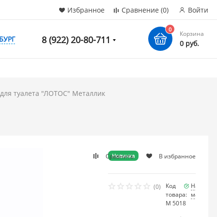
Избранное
Сравнение
(0)
Войти
0
Корзина
8 (922) 20-80-711
БУРГ
0 руб.
для туалета "ЛОТОС" Металлик
Сравнить
В избранное
Новинка
Код
Наличие
(0)
товара:
мало
М 5018