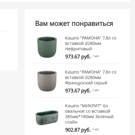
Вам может понравиться
Кашпо "РАМОНА" 7,8л со
вставкой d280мм
Нефритовый
973.67 руб.
/ шт.
Кашпо "РАМОНА" 7,8л со
вставкой d280мм
Французcкий серый
973.67 руб.
/ шт.
Кашпо "МИКРИТ" 6л
овальное со вставкой
385мм*180мм Зелёный
слайн
902.87 руб.
/ шт.