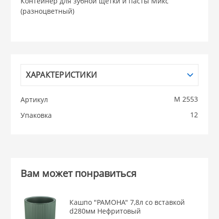
Контейнер для зубной щетки и пасты Микс
(разноцветный)
НИКИС (Белару
КВАРЦ
 из ПЛАСТМАССЫ
ХАРАКТЕРИСТИКИ
КАТУНЬ
М 2553
Артикул
из СТЕКЛА
ЛЕСНИКОВО
12
Упаковка
 для ДОМА
 для КУХНИ
Вам может понравиться
 литье и посуда из
Кашпо "РАМОНА" 7,8л со вставкой
d280мм Нефритовый