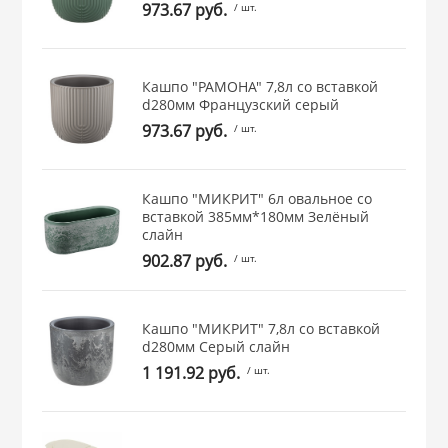
973.67 руб.
/ шт.
 и закаточные
ЛЯ
РОВАНИЯ
Кашпо "РАМОНА" 7,8л со вставкой
d280мм Французcкий серый
973.67 руб.
/ шт.
Кашпо "МИКРИТ" 6л овальное со
вставкой 385мм*180мм Зелёный
слайн
902.87 руб.
/ шт.
Кашпо "МИКРИТ" 7,8л со вставкой
d280мм Серый слайн
1 191.92 руб.
/ шт.