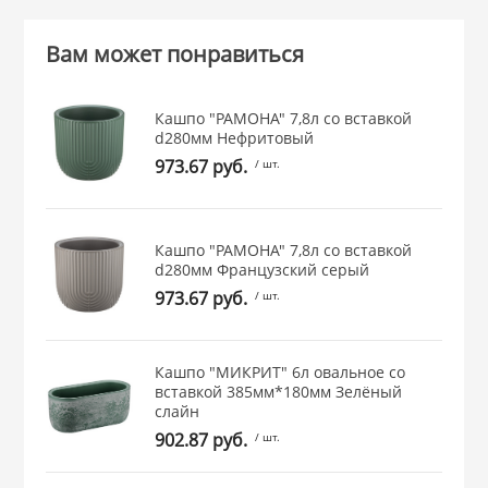
 и закаточные
ЛЯ
Вам может понравиться
РОВАНИЯ
Кашпо "РАМОНА" 7,8л со вставкой
d280мм Нефритовый
973.67 руб.
/ шт.
Кашпо "РАМОНА" 7,8л со вставкой
d280мм Французcкий серый
973.67 руб.
/ шт.
Кашпо "МИКРИТ" 6л овальное со
вставкой 385мм*180мм Зелёный
слайн
902.87 руб.
/ шт.