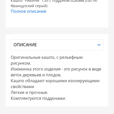
Кашпо "РЯБИНА" 7,5л с поддоном d280мм (Латте/
Французский серый)
НИКИС (Белару
Полное описание
КВАРЦ
 из ПЛАСТМАССЫ
КАТУНЬ
ОПИСАНИЕ
из СТЕКЛА
ЛЕСНИКОВО
Оригинальные кашпо, с рельефным
рисунком.
 для ДОМА
Изюминка этого изделия - это рисунок в виде
веток деревьев и плодов.
Кашпо обладают хорошими изолирующими
 для КУХНИ
свойствами
Легкие и прочные.
Комплектуются поддонами.
 литье и посуда из