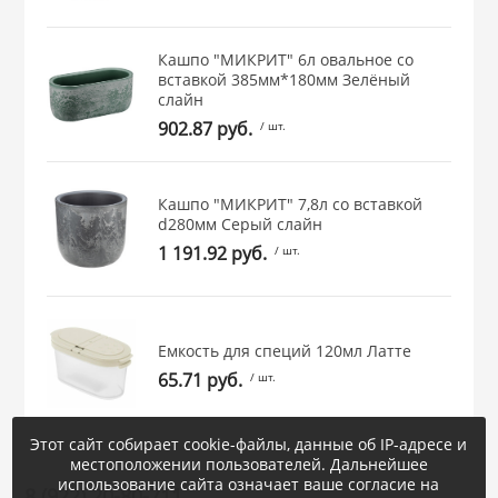
Кашпо "МИКРИТ" 6л овальное со
вставкой 385мм*180мм Зелёный
слайн
902.87 руб.
/ шт.
Кашпо "МИКРИТ" 7,8л со вставкой
d280мм Серый слайн
1 191.92 руб.
/ шт.
Емкость для специй 120мл Латте
65.71 руб.
/ шт.
Этот сайт собирает cookie-файлы, данные об IP-адресе и
местоположении пользователей. Дальнейшее
использование сайта означает ваше согласие на
8 (922) 20-80-711