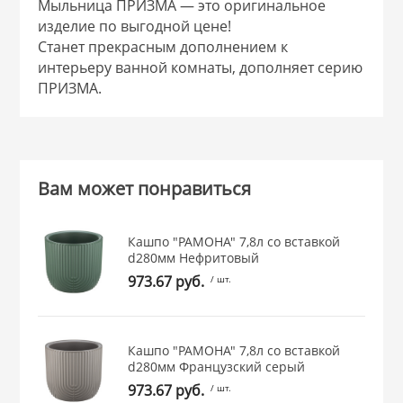
Мыльница ПРИЗМА — это оригинальное
 и закаточные
изделие по выгодной цене!
ЛЯ
Станет прекрасным дополнением к
РОВАНИЯ
интерьеру ванной комнаты, дополняет серию
ПРИЗМА.
Вам может понравиться
Кашпо "РАМОНА" 7,8л со вставкой
d280мм Нефритовый
973.67 руб.
/ шт.
Кашпо "РАМОНА" 7,8л со вставкой
d280мм Французcкий серый
973.67 руб.
/ шт.