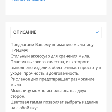
НИКИС (Белару
КВАРЦ
ОПИСАНИЕ
 из ПЛАСТМАССЫ
КАТУНЬ
Предлагаем Вашему вниманию мыльницу
ПРИЗМА!
из СТЕКЛА
ЛЕСНИКОВО
Стильный аксессуар для хранения мыла.
Пластик высокого качества, из которого
 для ДОМА
выполнено изделие, обеспечивает простоту в
уходе, прочность и долговечность.
Рифленое дно предотвращает размокание
 для КУХНИ
мыла.
Мыльницу можно использовать с двух
сторон.
 литье и посуда из
Цветовая гамма позволяет выбрать изделие
на любой вкус.