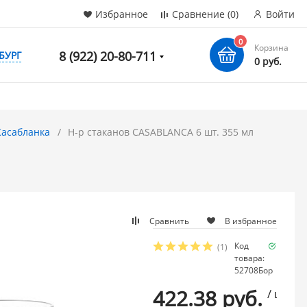
Избранное
Сравнение
(0)
Войти
0
Корзина
8 (922) 20-80-711
БУРГ
0 руб.
Касабланка
Н-р стаканов CASABLANCA 6 шт. 355 мл
Сравнить
В избранное
Код
Наличи
(1)
товара:
мало
52708Бор
422.38 руб.
/ шт.