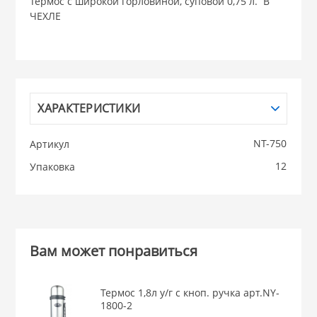
Термос с широкой горловиной, суповой 0,75 л. В
ЧЕХЛЕ
НИКИС (Белару
КВАРЦ
 из ПЛАСТМАССЫ
ХАРАКТЕРИСТИКИ
КАТУНЬ
NT-750
Артикул
из СТЕКЛА
ЛЕСНИКОВО
12
Упаковка
 для ДОМА
 для КУХНИ
Вам может понравиться
 литье и посуда из
Термос 1,8л у/г с кноп. ручка арт.NY-
1800-2