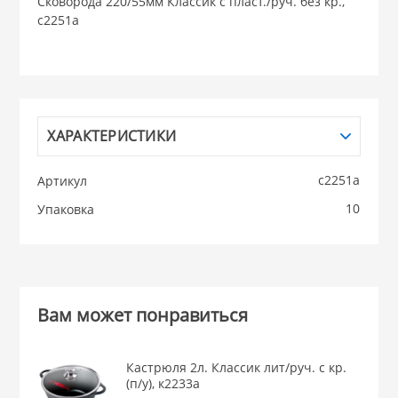
Сковорода 220/55мм Классик с пласт./руч. без кр.,
с2251а
НИКИС (Белару
КВАРЦ
 из ПЛАСТМАССЫ
ХАРАКТЕРИСТИКИ
КАТУНЬ
с2251а
Артикул
из СТЕКЛА
ЛЕСНИКОВО
10
Упаковка
 для ДОМА
 для КУХНИ
Вам может понравиться
 литье и посуда из
Кастрюля 2л. Классик лит/руч. с кр.
(п/у), к2233а