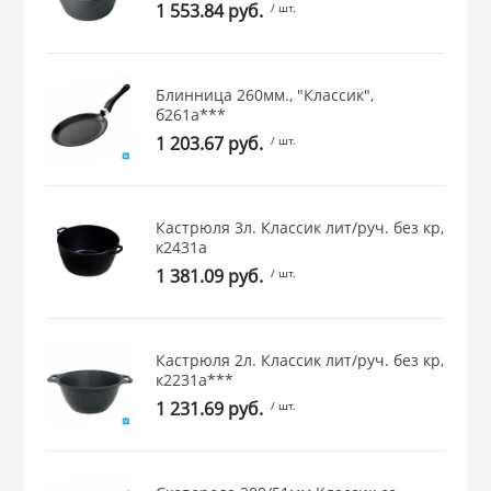
1 553.84 руб.
/ шт.
 и закаточные
ЛЯ
РОВАНИЯ
Блинница 260мм., "Классик",
б261а***
1 203.67 руб.
/ шт.
Кастрюля 3л. Классик лит/руч. без кр,
к2431а
1 381.09 руб.
/ шт.
Кастрюля 2л. Классик лит/руч. без кр,
к2231а***
1 231.69 руб.
/ шт.