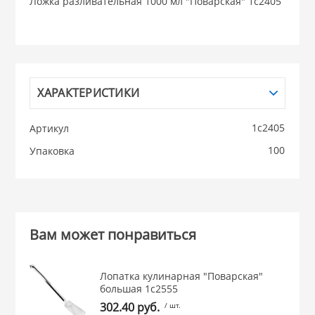
Ложка разливательная 1000 мл "Поварская" 1с2405
НИКИС (Белару
КВАРЦ
ХАРАКТЕРИСТИКИ
 из ПЛАСТМАССЫ
КАТУНЬ
1с2405
Артикул
из СТЕКЛА
100
Упаковка
ЛЕСНИКОВО
 для ДОМА
 для КУХНИ
Вам может понравиться
 литье и посуда из
Лопатка кулинарная "Поварская"
большая 1с2555
302.40 руб.
/ шт.