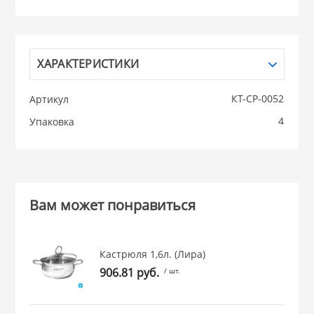
НИКИС (Белару
ХАРАКТЕРИСТИКИ
КВАРЦ
КТ-СР-0052
Артикул
 из ПЛАСТМАССЫ
КАТУНЬ
4
Упаковка
из СТЕКЛА
ЛЕСНИКОВО
 для ДОМА
Вам может понравиться
 для КУХНИ
Кастрюля 1,6л. (Лира)
 литье и посуда из
906.81 руб.
/ шт.