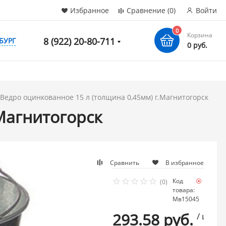
Избранное
Сравнение
(0)
Войти
0
Корзина
8 (922) 20-80-711
БУРГ
0 руб.
Ведро оцинкованное 15 л (толщина 0,45мм) г.Магнитогорск
Магнитогорск
Сравнить
В избранное
Код
Нет в
(0)
товара:
налич
Мв15045
293.58 руб.
/ шт.