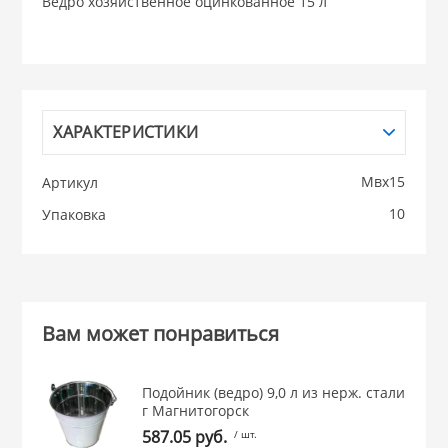
Ведро хозяйственное оцинкованное 15 л
НИКИС (Белару
КВАРЦ
ХАРАКТЕРИСТИКИ
 из ПЛАСТМАССЫ
КАТУНЬ
Мвх15
Артикул
из СТЕКЛА
10
Упаковка
ЛЕСНИКОВО
 для ДОМА
 для КУХНИ
Вам может понравиться
 литье и посуда из
Подойник (ведро) 9,0 л из нерж. стали
г Магнитогорск
587.05 руб.
/ шт.