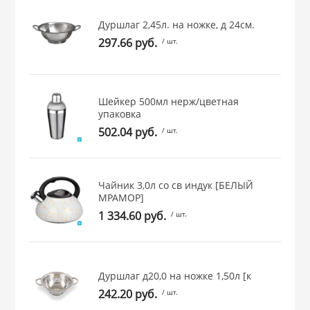
 и закаточные
Дуршлаг 2,45л. на ножке, д 24см.
ЛЯ
297.66 руб.
/ шт.
РОВАНИЯ
Шейкер 500мл нерж/цветная
упаковка
502.04 руб.
/ шт.
Чайник 3,0л со св индук [БЕЛЫЙ
МРАМОР]
1 334.60 руб.
/ шт.
Дуршлаг д20,0 на ножке 1,50л [к
242.20 руб.
/ шт.