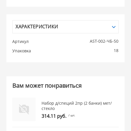
НИКИС (Белару
ХАРАКТЕРИСТИКИ
КВАРЦ
AST-002-ЧБ-50
Артикул
 из ПЛАСТМАССЫ
КАТУНЬ
18
Упаковка
из СТЕКЛА
ЛЕСНИКОВО
 для ДОМА
Вам может понравиться
 для КУХНИ
Набор д/специй 2пр (2 банки) мет/
стекло
 литье и посуда из
314.11 руб.
/ шт.