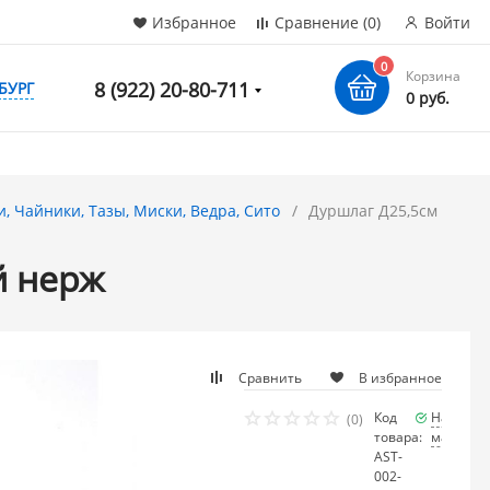
Избранное
Сравнение
(0)
Войти
0
Корзина
8 (922) 20-80-711
БУРГ
0 руб.
, Чайники, Тазы, Миски, Ведра, Сито
Дуршлаг Д25,5см
й нерж
Сравнить
В избранное
Код
Наличие
(0)
товара:
мало
AST-
002-