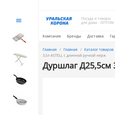
Посуда и товары
Каталог
для дома - ОПТОМ
Компания
Бренды
Доставка
Га
СЕЗОННЫЙ товар
Главная
Главная
Каталог товаров
3,5л ASTELL с длинной ручкой нерж
1. Завод Исток
Дуршлаг Д25,5см 
2. Посуда с АНТИПРИГАРНЫМ
покрытием
3. Посуда и хозтовары из
АЛЮМИНИЯ