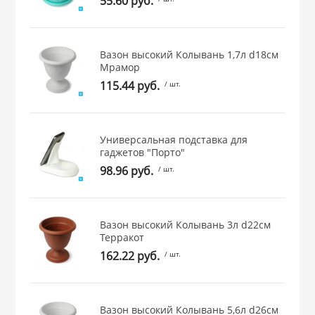
55.60 руб.
 и закаточные
ЛЯ
РОВАНИЯ
Вазон высокий Колывань 1,7л d18см
Мрамор
115.44 руб.
/ шт.
Универсальная подставка для
гаджетов "Порто"
98.96 руб.
/ шт.
Вазон высокий Колывань 3л d22см
Терракот
162.22 руб.
/ шт.
Вазон высокий Колывань 5,6л d26см