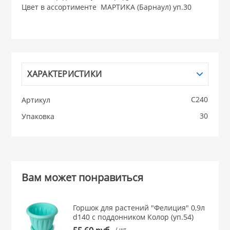
Цвет в ассортименте МАРТИКА (Барнаул) уп.30
НИКИС (Белару
КВАРЦ
ХАРАКТЕРИСТИКИ
 из ПЛАСТМАССЫ
КАТУНЬ
С240
Артикул
из СТЕКЛА
ЛЕСНИКОВО
30
Упаковка
 для ДОМА
 для КУХНИ
Вам может понравиться
 литье и посуда из
Горшок для растений "Фелиция" 0,9л
d140 с поддонником Колор (уп.54)
/ шт.