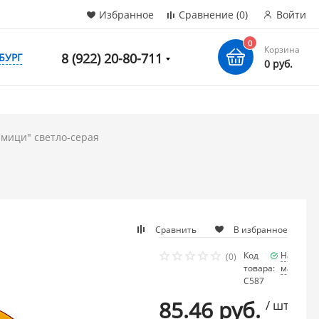
Избранное
Сравнение
(0)
Войти
0
Корзина
8 (922) 20-80-711
БУРГ
0 руб.
мици" светло-серая
Сравнить
В избранное
Код
Наличие
(0)
товара:
мало
С587
85.46 руб.
/ шт.