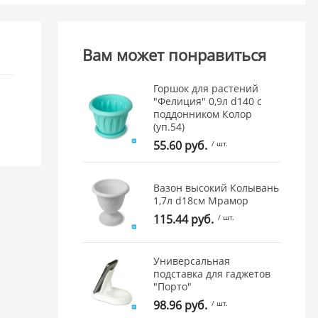
Вам может понравиться
Горшок для растений
"Фелиция" 0,9л d140 с
поддонником Колор
(уп.54)
55.60 руб.
/ шт.
Вазон высокий Колывань
1,7л d18см Мрамор
115.44 руб.
/ шт.
Универсальная
подставка для гаджетов
"Порто"
98.96 руб.
/ шт.