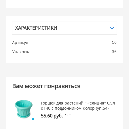
НИКИС (Белару
ХАРАКТЕРИСТИКИ
КВАРЦ
 из ПЛАСТМАССЫ
С6
Артикул
КАТУНЬ
36
Упаковка
из СТЕКЛА
ЛЕСНИКОВО
 для ДОМА
Вам может понравиться
 для КУХНИ
Горшок для растений "Фелиция" 0,9л
d140 с поддонником Колор (уп.54)
 литье и посуда из
55.60 руб.
/ шт.