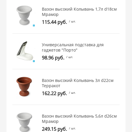
 и закаточные
Вазон высокий Колывань 1,7л d18см
ЛЯ
Мрамор
РОВАНИЯ
115.44 руб.
/ шт.
Универсальная подставка для
гаджетов "Порто"
98.96 руб.
/ шт.
Вазон высокий Колывань 3л d22см
Терракот
162.22 руб.
/ шт.
Вазон высокий Колывань 5,6л d26см
Мрамор
249.15 руб.
/ шт.