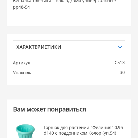
Вешалка-плечики с накладками универсальные
рр48-54
НИКИС (Белару
КВАРЦ
 из ПЛАСТМАССЫ
ХАРАКТЕРИСТИКИ
КАТУНЬ
С513
Артикул
из СТЕКЛА
ЛЕСНИКОВО
30
Упаковка
 для ДОМА
 для КУХНИ
Вам может понравиться
 литье и посуда из
Горшок для растений "Фелиция" 0,9л
d140 с поддонником Колор (уп.54)