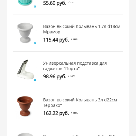
55.60 руб.
/ шт.
 и закаточные
ЛЯ
РОВАНИЯ
Вазон высокий Колывань 1,7л d18см
Мрамор
115.44 руб.
/ шт.
Универсальная подставка для
гаджетов "Порто"
98.96 руб.
/ шт.
Вазон высокий Колывань 3л d22см
Терракот
162.22 руб.
/ шт.