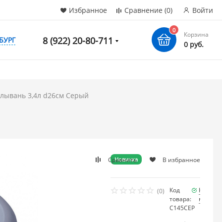
Избранное
Сравнение
(0)
Войти
0
Корзина
8 (922) 20-80-711
БУРГ
0 руб.
олывань 3,4л d26см Серый
Сравнить
В избранное
Новинка
Код
Наличи
(0)
товара:
мало
С145СЕР