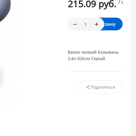
215.09 руб.
/ шт.
В корзину
Вазон низкий Колывань
3,4л d26см Серый
Поделиться