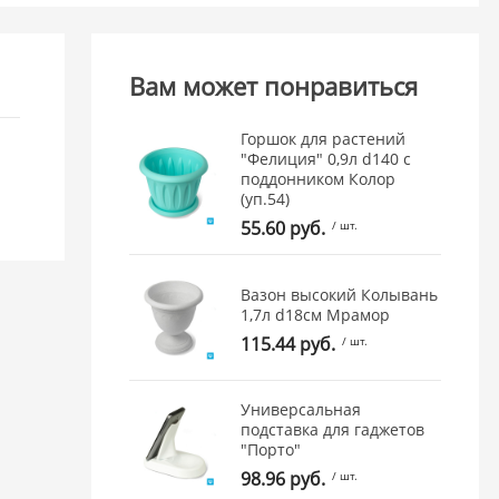
Вам может понравиться
Горшок для растений
"Фелиция" 0,9л d140 с
поддонником Колор
(уп.54)
55.60 руб.
/ шт.
Вазон высокий Колывань
1,7л d18см Мрамор
115.44 руб.
/ шт.
Универсальная
подставка для гаджетов
"Порто"
98.96 руб.
/ шт.