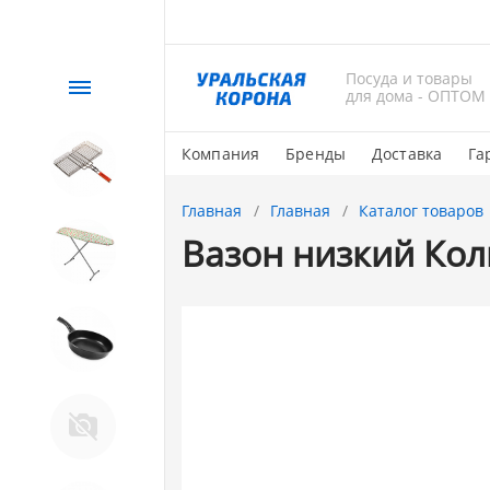
Посуда и товары
Каталог
для дома - ОПТОМ
Компания
Бренды
Доставка
Га
СЕЗОННЫЙ товар
Главная
Главная
Каталог товаров
Вазон низкий Кол
1. Завод Исток
2. Посуда с АНТИПРИГАРНЫМ
покрытием
Магнитогорская эмаль