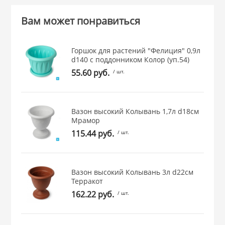
 и закаточные
Вам может понравиться
ЛЯ
РОВАНИЯ
Горшок для растений "Фелиция" 0,9л
d140 с поддонником Колор (уп.54)
55.60 руб.
/ шт.
Вазон высокий Колывань 1,7л d18см
Мрамор
115.44 руб.
/ шт.
Вазон высокий Колывань 3л d22см
Терракот
162.22 руб.
/ шт.