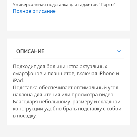
Универсальная подставка для гаджетов "Порто"
Полное описание
НИКИС (Белару
КВАРЦ
 из ПЛАСТМАССЫ
КАТУНЬ
ОПИСАНИЕ
из СТЕКЛА
Подходит для большинства актуальных
ЛЕСНИКОВО
смартфонов и планшетов, включая iPhone и
iPad.
 для ДОМА
Подставка обеспечивает оптимальный угол
наклона для чтения или просмотра видео.
 для КУХНИ
Благодаря небольшому размеру и складной
конструкции удобно брать подставку с собой
в поездку.
 литье и посуда из