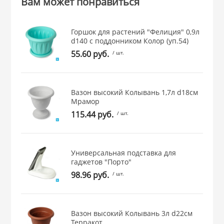
Вам может понравиться
 и закаточные
ЛЯ
Горшок для растений "Фелиция" 0,9л
РОВАНИЯ
d140 с поддонником Колор (уп.54)
55.60 руб.
/ шт.
Вазон высокий Колывань 1,7л d18см
Мрамор
115.44 руб.
/ шт.
Универсальная подставка для
гаджетов "Порто"
98.96 руб.
/ шт.
Вазон высокий Колывань 3л d22см
Терракот