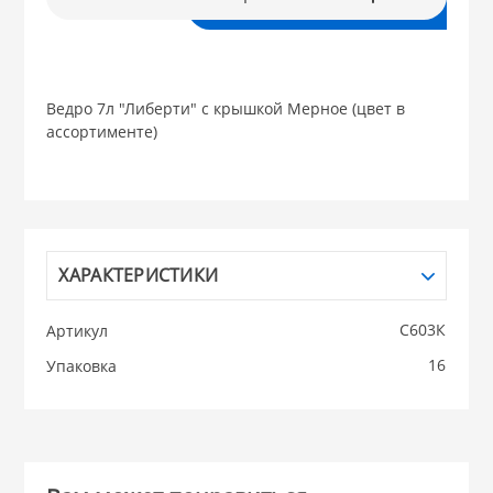
В корзину
НИКИС (Белару
Ведро 7л "Либерти" с крышкой Мерное (цвет в
КВАРЦ
ассортименте)
 из ПЛАСТМАССЫ
КАТУНЬ
из СТЕКЛА
ЛЕСНИКОВО
ХАРАКТЕРИСТИКИ
 для ДОМА
С603К
Артикул
 для КУХНИ
16
Упаковка
 литье и посуда из