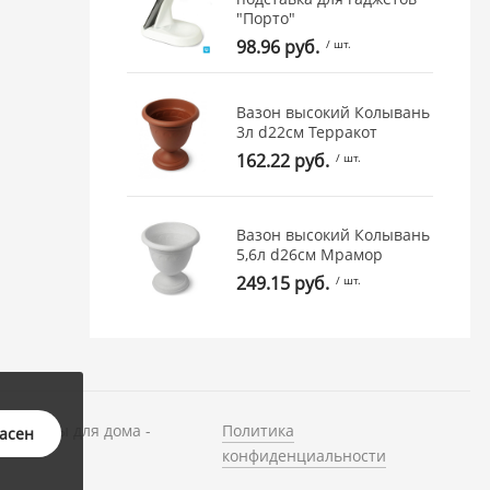
"Порто"
98.96 руб.
/ шт.
Вазон высокий Колывань
3л d22см Терракот
162.22 руб.
/ шт.
Вазон высокий Колывань
5,6л d26см Мрамор
249.15 руб.
/ шт.
и товары для дома -
Политика
ласен
конфиденциальности