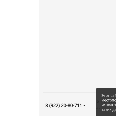
Этот са
местоп
г. Камен
использ
8 (922) 20-80-711
47
таких д