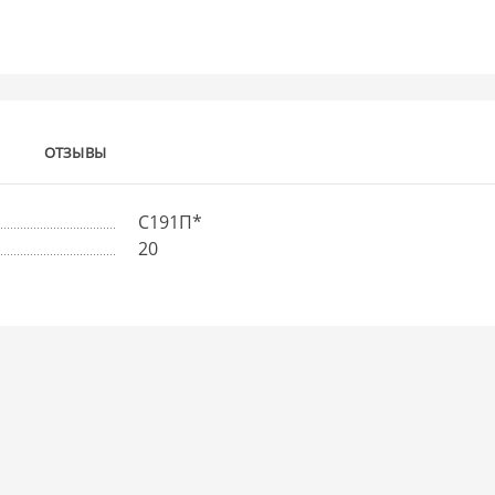
ОТЗЫВЫ
С191П*
20