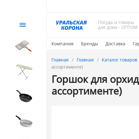
Посуда и товары
Каталог
для дома - ОПТОМ
Компания
Бренды
Доставка
Га
СЕЗОННЫЙ товар
Главная
Главная
Каталог товаров
ассортименте)
1. Завод Исток
Горшок для орхиде
ассортименте)
2. Посуда с АНТИПРИГАРНЫМ
покрытием
3. Посуда и хозтовары из
АЛЮМИНИЯ