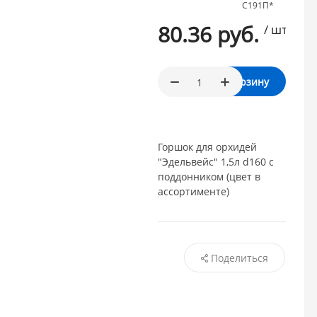
С191П*
80.36 руб.
/ шт.
В корзину
Горшок для орхидей
"Эдельвейс" 1,5л d160 с
поддонником (цвет в
ассортименте)
Поделиться