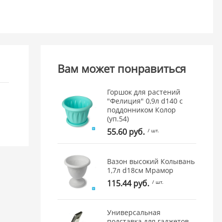
Вам может понравиться
Горшок для растений
"Фелиция" 0,9л d140 с
поддонником Колор
(уп.54)
55.60 руб.
/ шт.
Вазон высокий Колывань
1,7л d18см Мрамор
115.44 руб.
/ шт.
Универсальная
подставка для гаджетов