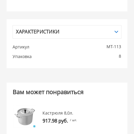
НИКИС (Белару
КВАРЦ
ХАРАКТЕРИСТИКИ
 из ПЛАСТМАССЫ
МТ-113
Артикул
КАТУНЬ
8
Упаковка
из СТЕКЛА
ЛЕСНИКОВО
 для ДОМА
Вам может понравиться
 для КУХНИ
Кастрюля 8,0л.
 литье и посуда из
917.98 руб.
/ шт.