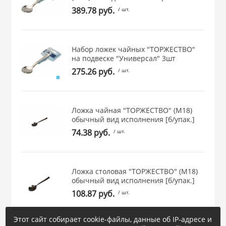
389.78 руб.
/ шт.
 и закаточные
ЛЯ
РОВАНИЯ
Набор ложек чайных "ТОРЖЕСТВО"
на подвеске "Универсал" 3шт
275.26 руб.
/ шт.
Ложка чайная "ТОРЖЕСТВО" (М18)
обычный вид исполнения [б/упак.]
74.38 руб.
/ шт.
Ложка столовая "ТОРЖЕСТВО" (М18)
обычный вид исполнения [б/упак.]
108.87 руб.
/ шт.
Этот сайт собирает cookie-файлы, данные об IP-адресе и