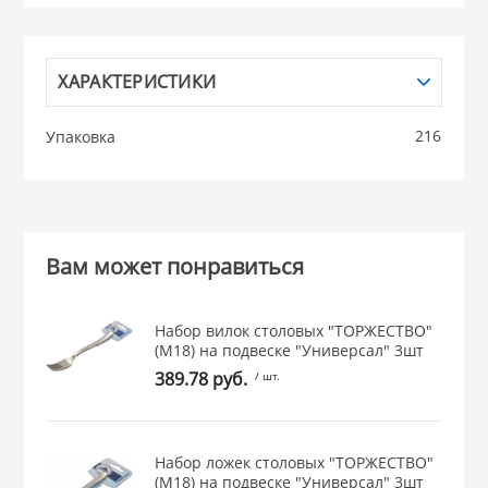
НИКИС (Белару
ХАРАКТЕРИСТИКИ
КВАРЦ
216
Упаковка
 из ПЛАСТМАССЫ
КАТУНЬ
из СТЕКЛА
ЛЕСНИКОВО
Вам может понравиться
 для ДОМА
Набор вилок столовых "ТОРЖЕСТВО"
(М18) на подвеске "Универсал" 3шт
 для КУХНИ
389.78 руб.
/ шт.
 литье и посуда из
Набор ложек столовых "ТОРЖЕСТВО"
(М18) на подвеске "Универсал" 3шт