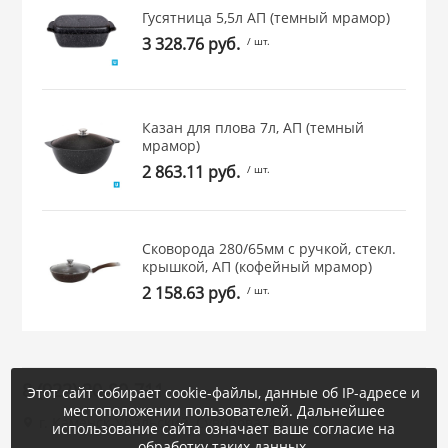
Гусятница 5,5л АП (темный мрамор)
3 328.76 руб.
/ шт.
Казан для плова 7л, АП (темный
мрамор)
2 863.11 руб.
/ шт.
Сковорода 280/65мм с ручкой, стекл.
крышкой, АП (кофейный мрамор)
2 158.63 руб.
/ шт.
8 (922) 20-80-711
Этот сайт собирает cookie-файлы, данные об IP-адресе и
местоположении пользователей. Дальнейшее
г. Каменск-Уральский, Суворова, 47
использование сайта означает ваше согласие на
обработку таких данных.