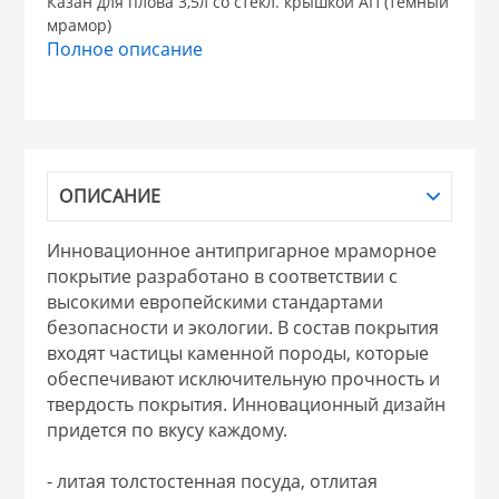
Казан для плова 3,5л со стекл. крышкой АП (темный
мрамор)
НИКИС (Белару
Полное описание
КВАРЦ
 из ПЛАСТМАССЫ
КАТУНЬ
ОПИСАНИЕ
из СТЕКЛА
ЛЕСНИКОВО
Инновационное антипригарное мраморное
покрытие разработано в соответствии с
 для ДОМА
высокими европейскими стандартами
безопасности и экологии. В состав покрытия
входят частицы каменной породы, которые
 для КУХНИ
обеспечивают исключительную прочность и
твердость покрытия. Инновационный дизайн
придется по вкусу каждому.
 литье и посуда из
- литая толстостенная посуда, отлитая