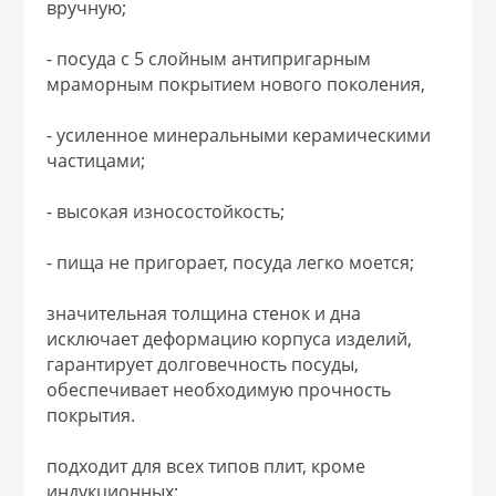
вручную;
 и закаточные
ЛЯ
- посуда с 5 слойным антипригарным
РОВАНИЯ
мраморным покрытием нового поколения,
- усиленное минеральными керамическими
частицами;
- высокая износостойкость;
- пища не пригорает, посуда легко моется;
значительная толщина стенок и дна
исключает деформацию корпуса изделий,
гарантирует долговечность посуды,
обеспечивает необходимую прочность
покрытия.
подходит для всех типов плит, кроме
индукционных;