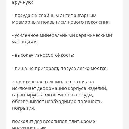
вручную;
 и закаточные
ЛЯ
- посуда с 5 слойным антипригарным
РОВАНИЯ
мраморным покрытием нового поколения,
- усиленное минеральными керамическими
частицами;
- высокая износостойкость;
- пища не пригорает, посуда легко моется;
значительная толщина стенок и дна
исключает деформацию корпуса изделий,
гарантирует долговечность посуды,
обеспечивает необходимую прочность
покрытия.
подходит для всех типов плит, кроме
индукционных;