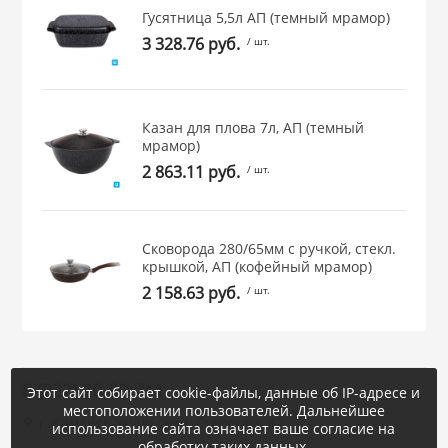
Гусятница 5,5л АП (темный мрамор)
3 328.76 руб.
/ шт.
Казан для плова 7л, АП (темный
мрамор)
2 863.11 руб.
/ шт.
Сковорода 280/65мм с ручкой, стекл.
крышкой, АП (кофейный мрамор)
2 158.63 руб.
/ шт.
8 (922) 20-80-711
Этот сайт собирает cookie-файлы, данные об IP-адресе и
местоположении пользователей. Дальнейшее
г. Каменск-Уральский, Суворова, 47
использование сайта означает ваше согласие на
обработку таких данных.