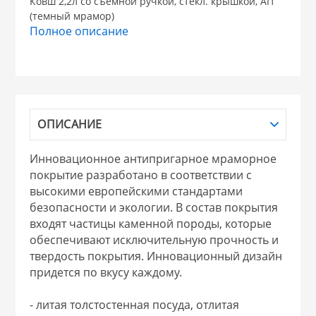
Ковш 2,2л со съемной ручкой, стекл. крышкой, АП
(темный мрамор)
НИКИС (Белару
Полное описание
КВАРЦ
 из ПЛАСТМАССЫ
КАТУНЬ
ОПИСАНИЕ
из СТЕКЛА
ЛЕСНИКОВО
Инновационное антипригарное мраморное
покрытие разработано в соответствии с
 для ДОМА
высокими европейскими стандартами
безопасности и экологии. В состав покрытия
входят частицы каменной породы, которые
 для КУХНИ
обеспечивают исключительную прочность и
твердость покрытия. Инновационный дизайн
придется по вкусу каждому.
 литье и посуда из
- литая толстостенная посуда, отлитая