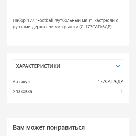
НИКИС (Белару
Набор 177 "Football Футбольный мяч" кастрюли с
ручками-держателями крышки (С-177САП/6ДР)
КВАРЦ
 из ПЛАСТМАССЫ
КАТУНЬ
из СТЕКЛА
ХАРАКТЕРИСТИКИ
ЛЕСНИКОВО
 для ДОМА
177САП/6ДР
Артикул
1
Упаковка
 для КУХНИ
 литье и посуда из
Вам может понравиться