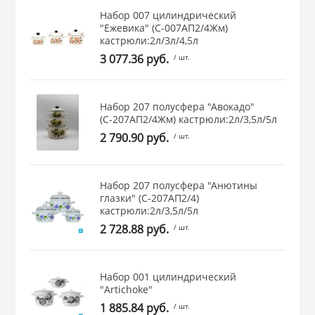
 и закаточные
Набор 007 цилиндрический
"Ежевика" (С-007АП2/4Жм)
ЛЯ
кастрюли:2л/3л/4,5л
РОВАНИЯ
3 077.36 руб.
/ шт.
Набор 207 полусфера "Авокадо"
(С-207АП2/4Жм) кастрюли:2л/3,5л/5л
2 790.90 руб.
/ шт.
Набор 207 полусфера "Анютины
глазки" (С-207АП2/4)
кастрюли:2л/3,5л/5л
2 728.88 руб.
/ шт.
Набор 001 цилиндрический
"Artichoke"
1 885.84 руб.
/ шт.