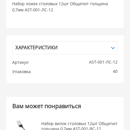
Набор ложек столовых 12шт Общепит толщина
0,7мм AST-001-ЛС-12
НИКИС (Белару
КВАРЦ
 из ПЛАСТМАССЫ
КАТУНЬ
ХАРАКТЕРИСТИКИ
из СТЕКЛА
AST-001-ЛС-12
Артикул
ЛЕСНИКОВО
40
Упаковка
 для ДОМА
 для КУХНИ
Вам может понравиться
 литье и посуда из
Набор вилок столовых 12шт Общепит
толщина 0,7мм AST-001-ВС-12