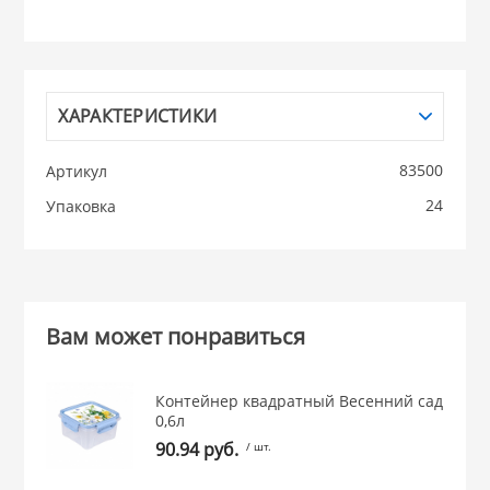
НИКИС (Белару
КВАРЦ
ХАРАКТЕРИСТИКИ
 из ПЛАСТМАССЫ
83500
Артикул
КАТУНЬ
24
Упаковка
из СТЕКЛА
ЛЕСНИКОВО
 для ДОМА
Вам может понравиться
 для КУХНИ
Контейнер квадратный Весенний сад
0,6л
 литье и посуда из
90.94 руб.
/ шт.