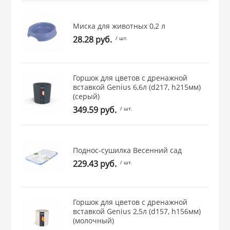
 и закаточные
ЛЯ
Миска для животных 0,2 л
РОВАНИЯ
28.28 руб.
/ шт.
Горшок для цветов с дренажной
вставкой Genius 6,6л (d217, h215мм)
(серый)
349.59 руб.
/ шт.
Поднос-сушилка Весенний сад
229.43 руб.
/ шт.
Горшок для цветов с дренажной
вставкой Genius 2,5л (d157, h156мм)
(молочный)