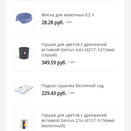
 и закаточные
ЛЯ
Миска для животных 0,2 л
РОВАНИЯ
28.28 руб.
/ шт.
Горшок для цветов с дренажной
вставкой Genius 6,6л (d217, h215мм)
(серый)
349.59 руб.
/ шт.
Поднос-сушилка Весенний сад
229.43 руб.
/ шт.
Горшок для цветов с дренажной
вставкой Genius 2,5л (d157, h156мм)
(молочный)