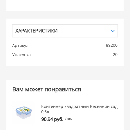
НИКИС (Белару
КВАРЦ
ХАРАКТЕРИСТИКИ
 из ПЛАСТМАССЫ
89200
Артикул
КАТУНЬ
20
Упаковка
из СТЕКЛА
ЛЕСНИКОВО
 для ДОМА
Вам может понравиться
 для КУХНИ
Контейнер квадратный Весенний сад
0,6л
 литье и посуда из
90.94 руб.
/ шт.