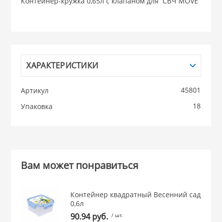
Контейнер-кружка 0,65л с клапаном для СВЧ MOVE
НИКИС (Белару
КВАРЦ
ХАРАКТЕРИСТИКИ
 из ПЛАСТМАССЫ
КАТУНЬ
45801
Артикул
из СТЕКЛА
18
Упаковка
ЛЕСНИКОВО
 для ДОМА
 для КУХНИ
Вам может понравиться
 литье и посуда из
Контейнер квадратный Весенний сад
0,6л
90.94 руб.
/ шт.