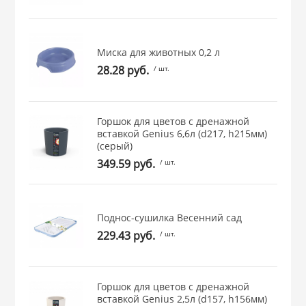
 и закаточные
ЛЯ
РОВАНИЯ
Миска для животных 0,2 л
28.28 руб.
/ шт.
Горшок для цветов с дренажной
вставкой Genius 6,6л (d217, h215мм)
(серый)
349.59 руб.
/ шт.
Поднос-сушилка Весенний сад
229.43 руб.
/ шт.
Горшок для цветов с дренажной
вставкой Genius 2,5л (d157, h156мм)