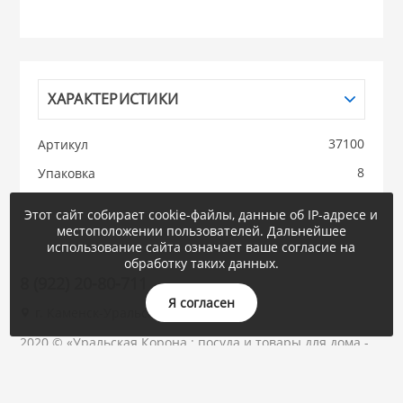
НИКИС (Белару
КВАРЦ
ХАРАКТЕРИСТИКИ
 из ПЛАСТМАССЫ
37100
Артикул
КАТУНЬ
8
Упаковка
из СТЕКЛА
ЛЕСНИКОВО
Этот сайт собирает cookie-файлы, данные об IP-адресе и
местоположении пользователей. Дальнейшее
 для ДОМА
использование сайта означает ваше согласие на
обработку таких данных.
8 (922) 20-80-711
 для КУХНИ
Я согласен
г. Каменск-Уральский, Суворова, 47
2020 © «Уральская Корона : посуда и товары для дома -
 литье и посуда из
ОПТОМ»
Быстро с 1С-Битрикс