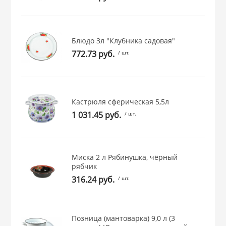
 и закаточные
ЛЯ
РОВАНИЯ
Блюдо 3л "Клубника садовая"
772.73 руб.
/ шт.
Кастрюля сферическая 5,5л
1 031.45 руб.
/ шт.
Миска 2 л Рябинушка, чёрный
рябчик
316.24 руб.
/ шт.
Позница (мантоварка) 9,0 л (3