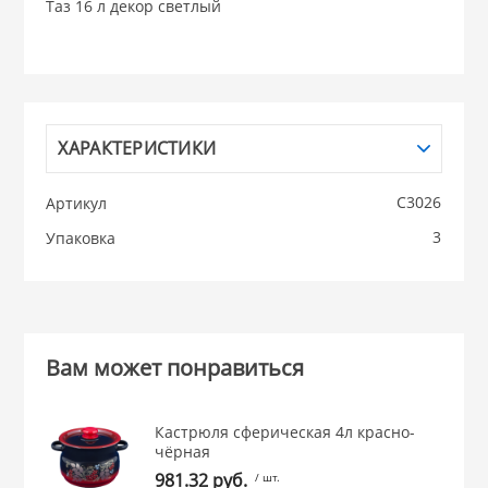
Таз 16 л декор светлый
НИКИС (Белару
КВАРЦ
ХАРАКТЕРИСТИКИ
 из ПЛАСТМАССЫ
КАТУНЬ
С3026
Артикул
из СТЕКЛА
3
Упаковка
ЛЕСНИКОВО
 для ДОМА
 для КУХНИ
Вам может понравиться
 литье и посуда из
Кастрюля сферическая 4л красно-
чёрная
981.32 руб.
/ шт.