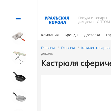
Посуда и товары
Каталог
для дома - ОПТОМ
Компания
Бренды
Доставка
Га
СЕЗОННЫЙ товар
Главная
Главная
Каталог товаров
деколь
1. Завод Исток
Кастрюля сфериче
2. Посуда с АНТИПРИГАРНЫМ
покрытием
3. Посуда и хозтовары из
АЛЮМИНИЯ