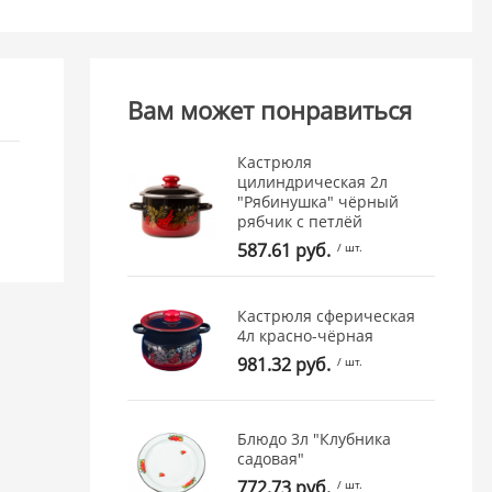
Вам может понравиться
Кастрюля
цилиндрическая 2л
"Рябинушка" чёрный
рябчик с петлёй
587.61 руб.
/ шт.
Кастрюля сферическая
4л красно-чёрная
981.32 руб.
/ шт.
Блюдо 3л "Клубника
садовая"
772.73 руб.
/ шт.