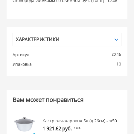
Сковорода 240/60мм со съемной руч. (10шт) - с246
НИКИС (Белару
КВАРЦ
ХАРАКТЕРИСТИКИ
 из ПЛАСТМАССЫ
КАТУНЬ
с246
Артикул
из СТЕКЛА
10
Упаковка
ЛЕСНИКОВО
 для ДОМА
 для КУХНИ
Вам может понравиться
 литье и посуда из
Кастрюля-жаровня 5л (д.26см) - ж50
1 921.62 руб.
/ шт.