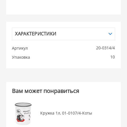
НИКИС (Белару
КВАРЦ
ХАРАКТЕРИСТИКИ
 из ПЛАСТМАССЫ
КАТУНЬ
20-0314/4
Артикул
10
Упаковка
из СТЕКЛА
ЛЕСНИКОВО
 для ДОМА
Вам может понравиться
 для КУХНИ
 литье и посуда из
Кружка 1л, 01-0107/4-Коты