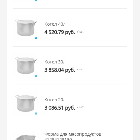
 и закаточные
ЛЯ
РОВАНИЯ
Котел 40л
4 520.79 руб.
/ шт.
Котел 30л
3 858.04 руб.
/ шт.
Котел 20л
3 086.51 руб.
/ шт.
Форма для мясопродуктов
412*412*130