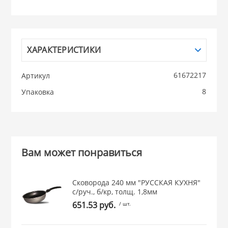
НИКИС (Белару
ХАРАКТЕРИСТИКИ
КВАРЦ
 из ПЛАСТМАССЫ
61672217
Артикул
КАТУНЬ
8
Упаковка
из СТЕКЛА
ЛЕСНИКОВО
 для ДОМА
Вам может понравиться
 для КУХНИ
Сковорода 240 мм "РУССКАЯ КУХНЯ"
с/руч., б/кр, толщ. 1,8мм
 литье и посуда из
651.53 руб.
/ шт.