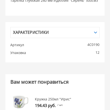
Тарелка глубокая 240 мм Идиллия "Сирень" 500см3
НИКИС (Белару
КВАРЦ
ХАРАКТЕРИСТИКИ
 из ПЛАСТМАССЫ
КАТУНЬ
4С0190
Артикул
из СТЕКЛА
12
Упаковка
ЛЕСНИКОВО
 для ДОМА
 для КУХНИ
Вам может понравиться
 литье и посуда из
Кружка 250мл "Ирис"
194.43 руб.
/ шт.