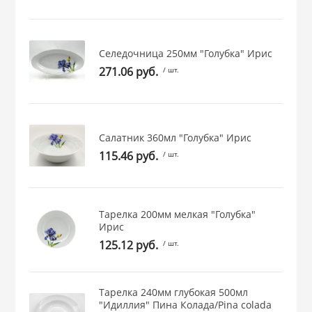
 и закаточные
ЛЯ
РОВАНИЯ
Селедочница 250мм "Голубка" Ирис
271.06 руб.
/ шт.
Салатник 360мл "Голубка" Ирис
115.46 руб.
/ шт.
Тарелка 200мм мелкая "Голубка"
Ирис
125.12 руб.
/ шт.
Тарелка 240мм глубокая 500мл
"Идиллия" Пина Колада/Pina colada